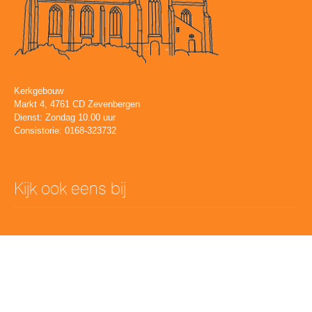
Kerkgebouw
Markt 4, 4761 CD Zevenbergen
Dienst: Zondag 10.00 uur
Consistorie: 0168-323732
Kijk ook eens bij