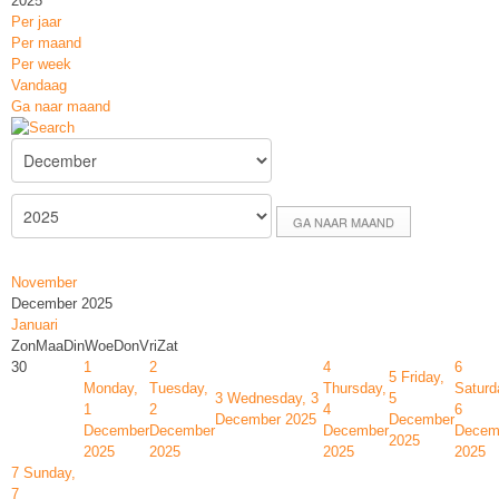
2025
Per jaar
Per maand
Per week
Vandaag
Ga naar maand
GA NAAR MAAND
November
December 2025
Januari
Zon
Maa
Din
Woe
Don
Vri
Zat
30
1
2
4
6
5
Friday,
Monday,
Tuesday,
Thursday,
Saturd
3
Wednesday, 3
5
1
2
4
6
December 2025
December
December
December
December
Decem
2025
2025
2025
2025
2025
7
Sunday,
7