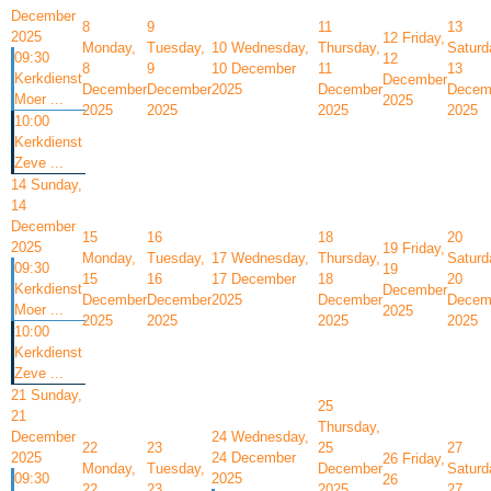
December
8
9
11
13
2025
12
Friday,
Monday,
Tuesday,
10
Wednesday,
Thursday,
Saturd
09:30
12
8
9
10 December
11
13
Kerkdienst
December
December
December
2025
December
Decem
Moer ...
2025
2025
2025
2025
2025
10:00
Kerkdienst
Zeve ...
14
Sunday,
14
December
15
16
18
20
2025
19
Friday,
Monday,
Tuesday,
17
Wednesday,
Thursday,
Saturd
09:30
19
15
16
17 December
18
20
Kerkdienst
December
December
December
2025
December
Decem
Moer ...
2025
2025
2025
2025
2025
10:00
Kerkdienst
Zeve ...
21
Sunday,
25
21
Thursday,
December
24
Wednesday,
22
23
25
27
2025
24 December
26
Friday,
Monday,
Tuesday,
December
Saturd
09:30
2025
26
22
23
2025
27