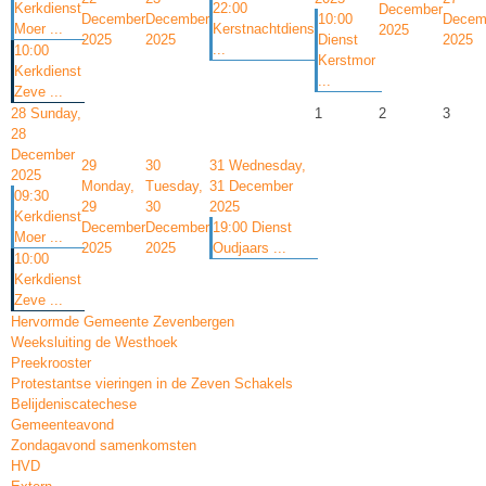
Kerkdienst
22:00
December
December
December
10:00
Decem
Moer ...
Kerstnachtdiens
2025
2025
2025
Dienst
2025
...
10:00
Kerstmor
Kerkdienst
...
Zeve ...
28
Sunday,
1
2
3
28
December
29
30
31
Wednesday,
2025
Monday,
Tuesday,
31 December
09:30
29
30
2025
Kerkdienst
December
December
19:00 Dienst
Moer ...
2025
2025
Oudjaars ...
10:00
Kerkdienst
Zeve ...
Hervormde Gemeente Zevenbergen
Weeksluiting de Westhoek
Preekrooster
Protestantse vieringen in de Zeven Schakels
Belijdeniscatechese
Gemeenteavond
Zondagavond samenkomsten
HVD