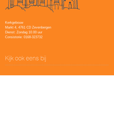
Kerkgebouw
Markt 4, 4761 CD Zevenbergen
Dienst: Zondag 10.00 uur
Consistorie: 0168-323732
Kijk ook eens bij