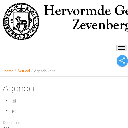
home
/
Actueel
/
Agenda kerk
Agenda
December,