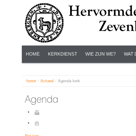
HOME
KERKDIENST
WIE ZIJN WE?
WAT 
home
/
Actueel
/
Agenda kerk
Agenda
Per jaar