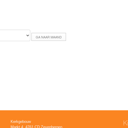
GA NAAR MAAND
K
Kerkgebouw
Markt 4, 4761 CD Zevenbergen