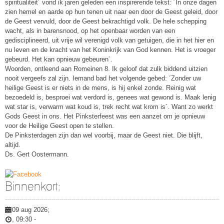
spiritualiteit´ vond ik jaren geleden een inspirerende tekst: ´In onze dagen
zien hemel en aarde op hun tenen uit naar een door de Geest geleid, door
de Geest vervuld, door de Geest bekrachtigd volk. De hele schepping
wacht, als in barensnood, op het openbaar worden van een
gedisciplineerd, uit vrije wil verenigd volk van getuigen, die in het hier en
nu leven en de kracht van het Koninkrijk van God kennen. Het is vroeger
gebeurd. Het kan opnieuw gebeuren´.
Woorden, ontleend aan Romeinen 8. Ik geloof dat zulk biddend uitzien
nooit vergeefs zal zijn. Iemand bad het volgende gebed: ´Zonder uw
heilige Geest is er niets in de mens, is hij enkel zonde. Reinig wat
bezoedeld is, besproei wat verdord is, genees wat gewond is. Maak lenig
wat star is, verwarm wat koud is, trek recht wat krom is´. Want zo werkt
Gods Geest in ons. Het Pinksterfeest was een aanzet om je opnieuw
voor de Heilige Geest open te stellen.
De Pinksterdagen zijn dan wel voorbij, maar de Geest niet. Die blijft,
altijd.
Ds. Gert Oostermann.
Binnenkort:
09 aug 2026
;
,
09:30
-