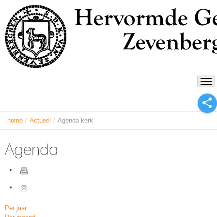
home
/
Actueel
/
Agenda kerk
Agenda
Per jaar