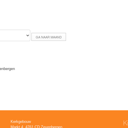
GA NAAR MAAND
enbergen
K
Kerkgebouw
Markt 4, 4761 CD Zevenbergen