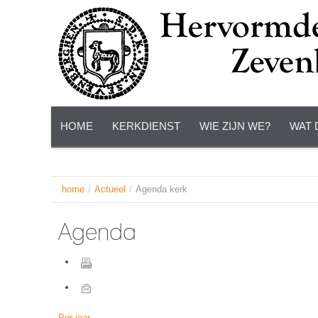
HOME
KERKDIENST
WIE ZIJN WE?
WAT 
home
/
Actueel
/
Agenda kerk
Agenda
Per jaar