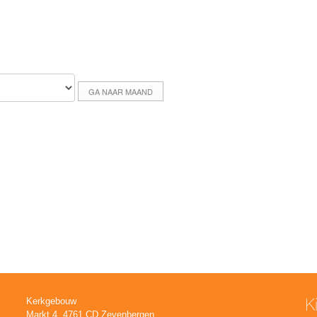
GA NAAR MAAND
K
Kerkgebouw
Markt 4, 4761 CD Zevenbergen