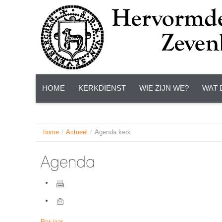
HOME
KERKDIENST
WIE ZIJN WE?
WAT 
home
/
Actueel
/
Agenda kerk
Agenda
Per jaar