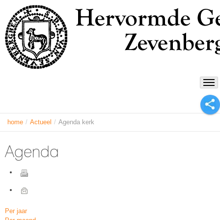
home
/
Actueel
/
Agenda kerk
Agenda
Per jaar