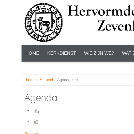
HOME
KERKDIENST
WIE ZIJN WE?
WAT 
home
/
Actueel
/
Agenda kerk
Agenda
Per jaar