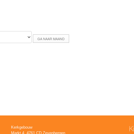
GA NAAR MAAND
K
Kerkgebouw
Markt 4, 4761 CD Zevenbergen