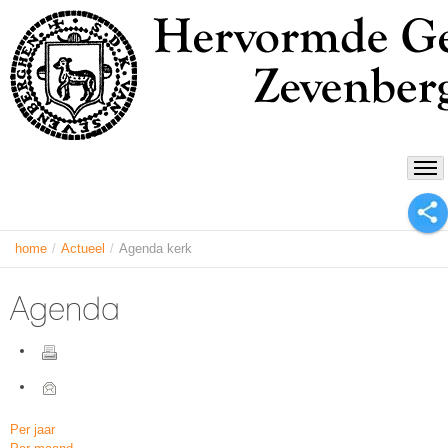
home
/
Actueel
/
Agenda kerk
Agenda
Per jaar