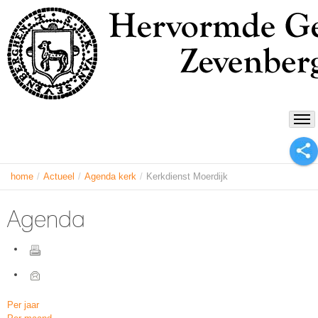
home
/
Actueel
/
Agenda kerk
/
Kerkdienst Moerdijk
Agenda
Per jaar