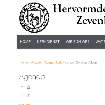
HOME
KERKDIENST
WIE ZIJN WE?
WAT 
home
/
Actueel
/
Agenda kerk
/
cursus ‘De Weg Volgen’
Agenda
Per jaar