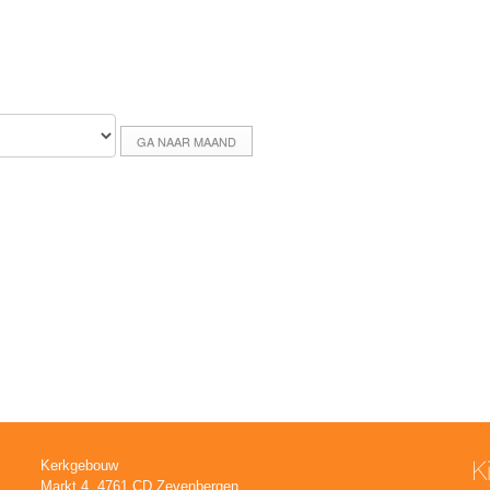
GA NAAR MAAND
K
Kerkgebouw
Markt 4, 4761 CD Zevenbergen